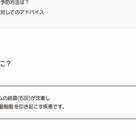
の予防方法は？
に対してのアドバイス
に？
の結晶(石灰)が沈着し
動制限
を引き起こす疾患です。